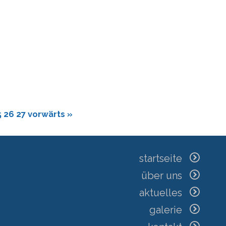
5
26
27
vorwärts »
startseite
über uns
aktuelles
galerie