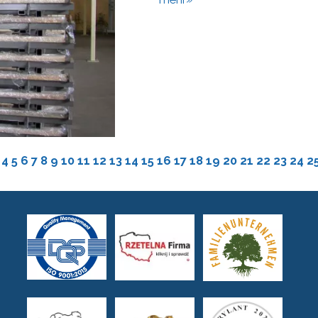
4
5
6
7
8
9
10
11
12
13
14
15
16
17
18
19
20
21
22
23
24
2