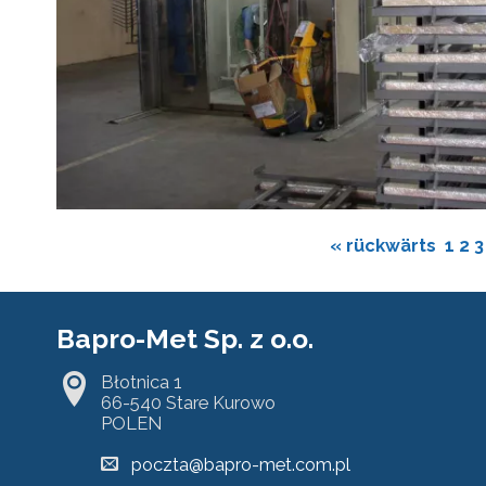
« rückwärts
1
2
3
Bapro-Met Sp. z o.o.
Błotnica 1
66-540 Stare Kurowo
POLEN
poczta@bapro-met.com.pl