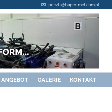
poczta@bapro-met.com.pl
ORM...
ANGEBOT
GALERIE
KONTAKT